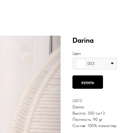
Darina
Цвет
003
купить
U013
Darina
Высота: 300 см+3
Плотность: 90 gr
Состав: 100% полиэстер